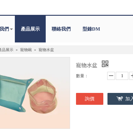
我們
產品展示
聯絡我們
型錄DM
產品展示
»
寵物碗
»
寵物水盆
寵物水盆
數量：
詢價
加