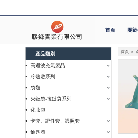
首頁
關於
首頁
»
產品類別
高週波充氣製品
冷熱敷系列
袋類
夾鏈袋-拉鏈袋系列
化妝包
卡套、證件套、護照套
鑰匙圈