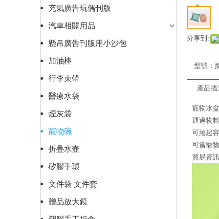
充氣廣告玩偶刊版
汽車相關用品
分享到:
懸吊廣告刊版用小沙包
加油棒
型號：
行李束帶
產品描
醫療水袋
寵物水盆
煙灰袋
通過物
寵物碗
可捲起容
可當寵物
折疊水壺
貿易資
矽膠手環
文件袋 文件套
贈品放大鏡