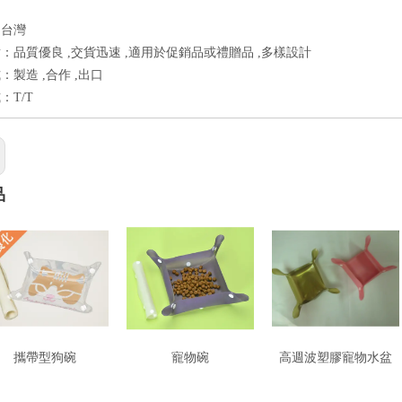
：台灣
：品質優良 ,交貨迅速 ,適用於促銷品或禮贈品 ,多樣設計
：製造 ,合作 ,出口
：T/T
品
攜帶型狗碗
寵物碗
高週波塑膠寵物水盆