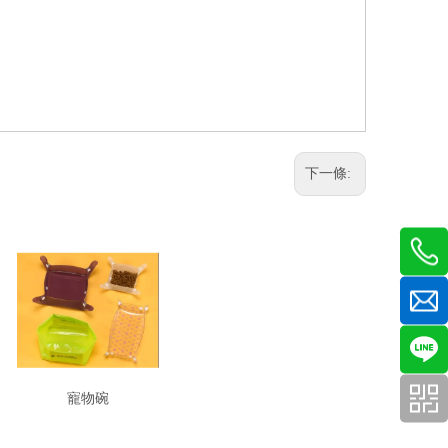
下一條:
寵物碗