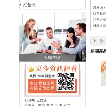
紅包袋
原產地
競爭特點
銷售方式
付款方式
上一條:
相關產
與我們聯絡
歡迎與我聯絡：
公司名：膠 鋒 實 業 有 限 公 司