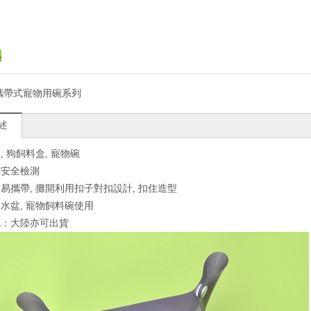
攜帶式寵物用碗系列
述
, 狗飼料盒, 寵物碗
料安全檢測
易攜帶, 攤開利用扣子對扣設計, 扣住造型
水盆, 寵物飼料碗使用
訊：大陸亦可出貨