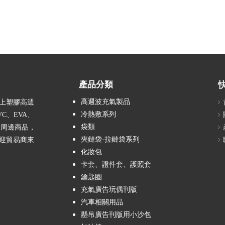
產品分類
高週波充氣製品
以上塑膠高週
冷熱敷系列
C、EVA、
袋類
過周邊商品，
夾鏈袋-拉鏈袋系列
迎貿易商來
化妝包
卡套、證件套、護照套
鑰匙圈
充氣廣告玩偶刊版
汽車相關用品
懸吊廣告刊版用小沙包