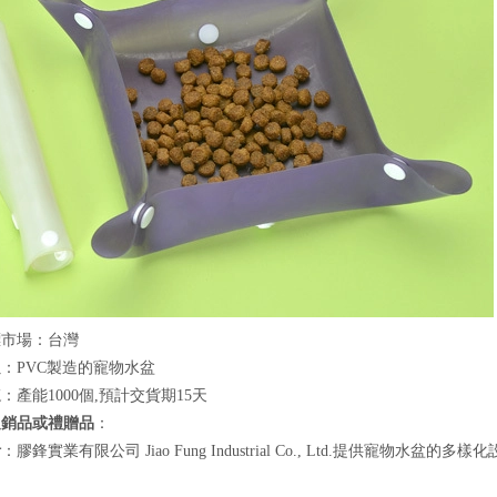
標市場：台灣
良
：PVC製造的寵物水盆
速
：產能1000個,預計交貨期15天
促銷品或禮贈品
：
計
：膠鋒實業有限公司 Jiao Fung Industrial Co., Ltd.提供寵物