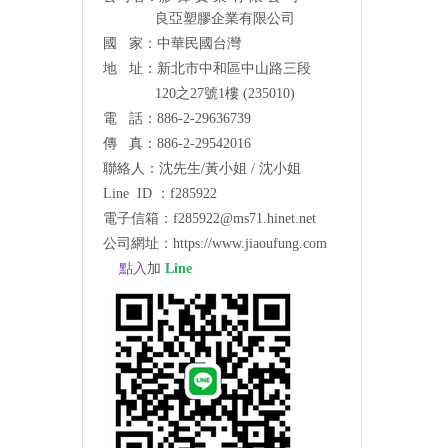
良亞塑膠企業有限公司
國 家：中華民國台灣
地 址：新北市中和區中山路三段
120之27號1樓 (235010)
電 話：886-2-29636739
傳 真：886-2-29542016
聯絡人：沈先生/黃小姐 / 沈小姐
Line ID ：f285922
電子信箱：
f285922@ms71.hinet.net
公司網址：
https://www.jiaoufung.com
點入
加
Line