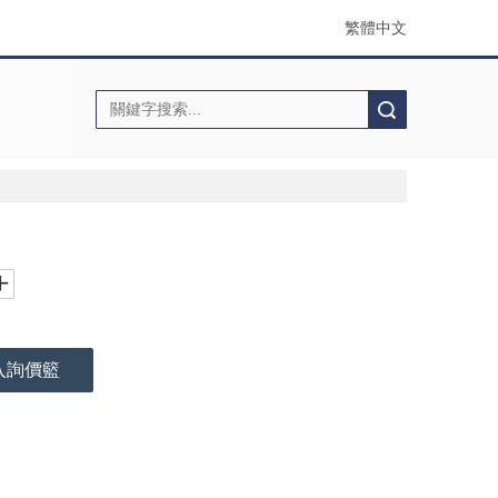
繁體中文
搜索
入詢價籃