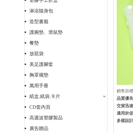
塑膠手工折盒
淋浴隨身包
造型書籤
護腕墊、滑鼠墊
餐墊
放屁袋
美足護腳套
胸罩襯墊
萬用手冊
銷售目
紙盒.紙袋.卡片
品質優
交貨迅
CD套內頁
適用於
高週波塑膠製品
多樣設
廣告贈品