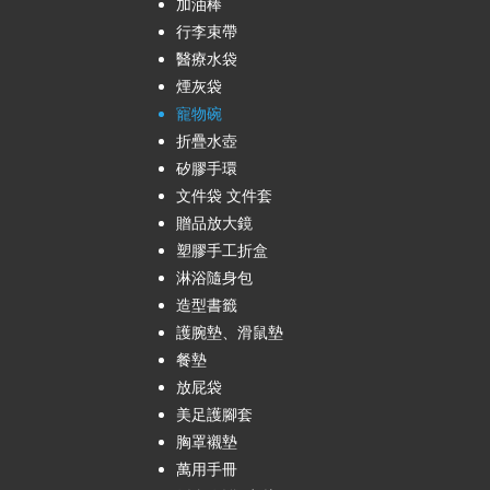
加油棒
行李束帶
醫療水袋
煙灰袋
寵物碗
折疊水壺
矽膠手環
文件袋 文件套
贈品放大鏡
塑膠手工折盒
淋浴隨身包
造型書籤
護腕墊、滑鼠墊
餐墊
放屁袋
美足護腳套
胸罩襯墊
萬用手冊