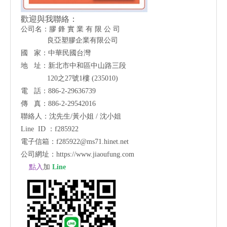
歡迎與我聯絡：
公司名：膠 鋒 實 業 有 限 公 司
良亞塑膠企業有限公司
國 家：中華民國台灣
地 址：新北市中和區中山路三段
120之27號1樓 (235010)
電 話：886-2-29636739
傳 真：886-2-29542016
聯絡人：沈先生/黃小姐 / 沈小姐
Line ID ：f285922
電子信箱：
f285922@ms71.hinet.net
公司網址：
https://www.jiaoufung.com
點入
加
Line