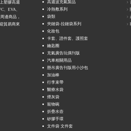
高週波充氣製品
以上塑膠高週
冷熱敷系列
C、EVA、
袋類
過周邊商品，
夾鏈袋-拉鏈袋系列
迎貿易商來
化妝包
卡套、證件套、護照套
鑰匙圈
充氣廣告玩偶刊版
汽車相關用品
懸吊廣告刊版用小沙包
加油棒
行李束帶
醫療水袋
煙灰袋
寵物碗
折疊水壺
矽膠手環
文件袋 文件套