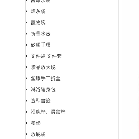
醫療水袋
煙灰袋
寵物碗
折疊水壺
矽膠手環
文件袋 文件套
贈品放大鏡
塑膠手工折盒
淋浴隨身包
造型書籤
護腕墊、滑鼠墊
餐墊
放屁袋