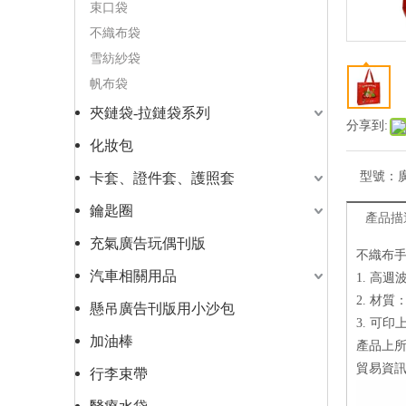
束口袋
不織布袋
雪紡紗袋
帆布袋
夾鏈袋-拉鏈袋系列
分享到:
化妝包
型號：
卡套、證件套、護照套
鑰匙圈
產品描
充氣廣告玩偶刊版
不織布手
汽車相關用品
1. 高
2. 材質
懸吊廣告刊版用小沙包
3. 可印
加油棒
產品上所
貿易資
行李束帶