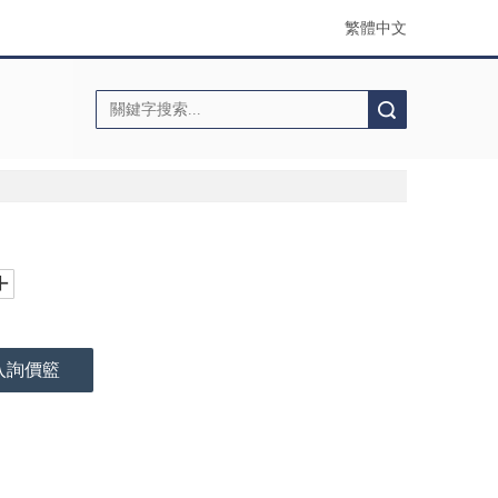
繁體中文
搜索
入詢價籃