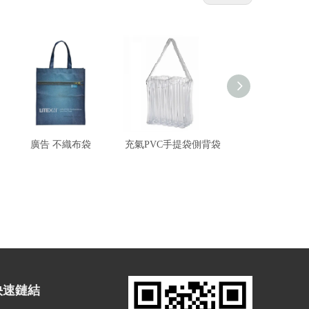
廣告 不織布袋
充氣PVC手提袋側背袋
PVC塑膠手
快速鏈結