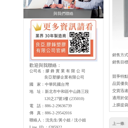
與我們聯絡
銷售方
銷售目
歡迎與我聯絡：
公司名：膠 鋒 實 業 有 限 公 司
競爭特
良亞塑膠企業有限公司
品質優
國 家：中華民國台灣
交貨迅速
地 址：新北市中和區中山路三段
適用於
120之27號1樓 (235010)
上膜提袋
電 話：886-2-29636739
傳 真：886-2-29542016
聯絡人：沈先生/黃小姐 / 沈小姐
上一條:
Line ID ：f285922