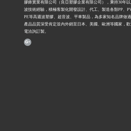
膠鋒實業有限公司（良亞塑膠企業有限公司），秉持30年
波技術經驗，積極客製化開發設計、代工、製造各類PP、PV
PE等高週波塑膠、超音波、平車製品，為多家知名品牌做
產品品質深受肯定並內外銷至日本、美國、歐洲等國家，歡
電洽詢訂製。