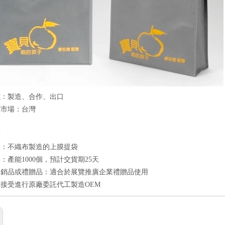
式：製造、合作、出口
標市場：台灣
點
良：不織布製造的上膜提袋
：產能1000個，預計交貨期25天
促銷品或禮贈品：適合於展覽推廣企業禮贈品使用
接受進行原廠委託代工製造OEM