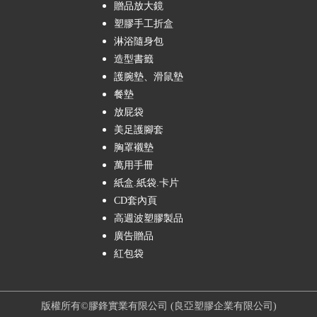
贈品放大鏡
塑膠手工折盒
淋浴隨身包
造型書籤
護腕墊、滑鼠墊
餐墊
放屁袋
美足護腳套
胸罩襯墊
萬用手冊
紙盒.紙袋.卡片
CD套內頁
高週波塑膠製品
廣告贈品
紅包袋
版權所有©膠鋒實業有限公司 (良亞塑膠企業有限公司)