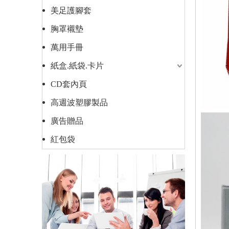
美足護腳套
胸罩襯墊
萬用手冊
紙盒.紙袋.卡片
CD套內頁
高週波塑膠製品
廣告贈品
紅包袋